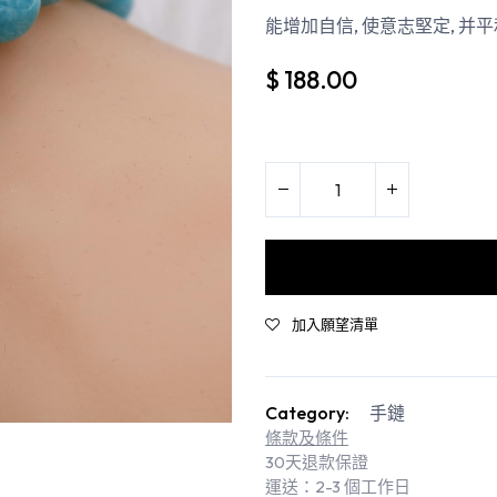
能增加自信, 使意志堅定, 并平
$
188.00
加入願望清單
Category:
手鏈
條款及條件
30天退款保證
運送：2-3 個工作日