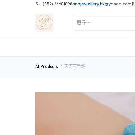
anajewellery.hk
@yahoo.com
͏
(852) 26681898
All Products
天河石手鏈