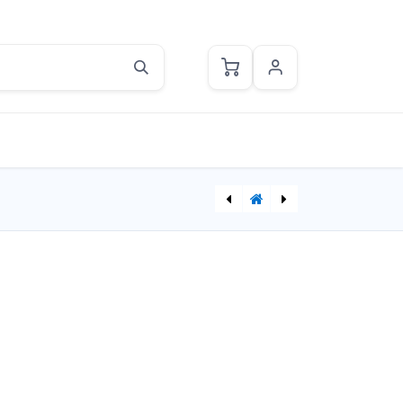
[A097-18AM8] 紫晶手鏈
[A211(RP)02-BT] 純銀藍色托帕石耳環