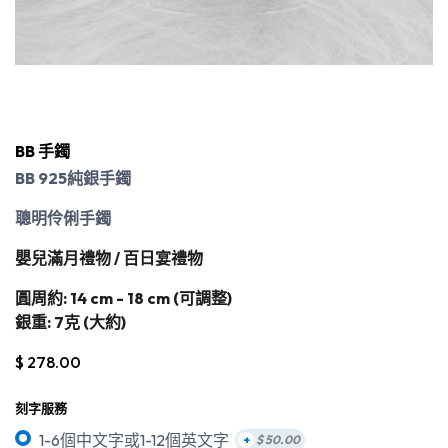
BB 手鐲
BB 925
純銀手鐲
聰明伶俐
手鐲
嬰兒滿月禮物
/
百日宴禮物
圓周約
: 14 cm - 18 cm (
可調整
)
銀重
: 7
克
(
大約
)
$
278.00
刻字服務
1-6個中文字或1-12個英文字
+
$
50.00