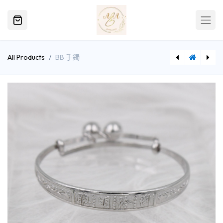
All Products
BB 手鐲
[A200(RP)42] BB 純銀手鐲
[G4682(BY)01-N(E)] Enamel Pendant