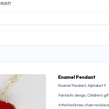
聯絡我們
主頁
商店
聯絡我們
關於我們
Enamel Pendant
Enamel Pendant, Alphabet F
Fantastic design, Children's gif
Attached brass chain necklace,