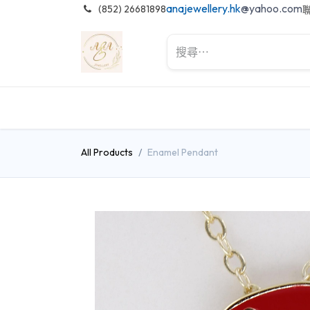
anajewellery.hk
@yahoo.com
͏
(852) 26681898
All Products
Enamel Pendant