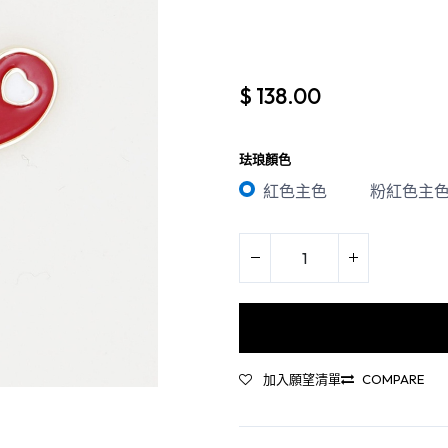
$
138.00
珐琅顏色
紅色主色
粉紅色主
加入願望清單
COMPARE